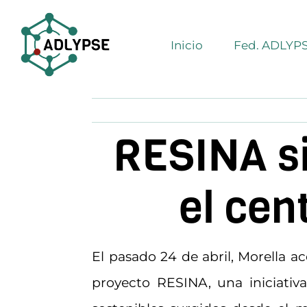
Saltar
al
Inicio
Fed. ADLYP
contenido
RESINA sit
el cen
El pasado 24 de abril, Morella aco
proyecto RESINA, una iniciativa 