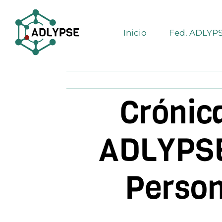
Saltar
al
Inicio
Fed. ADLYP
contenido
Crónica
ADLYPSE 
Person