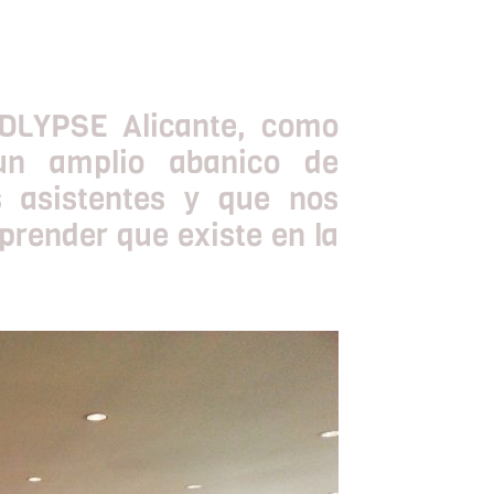
ADLYPSE Alicante, como
 un amplio abanico de
s asistentes y que nos
prender que existe en la