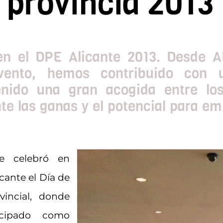
provincia 2013
 en el DPE Alicante 2013. Desde 
evento, hemos contribuido con
enido una gran acogida entre lo
e las ganas y el potencial para em
e celebró en
cante el Día de
incial, donde
icipado como