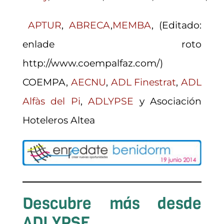
APTUR
,
ABRECA
,
MEMBA
, (Editado:
enlade roto
http://www.coempalfaz.com/)
COEMPA,
AECNU
,
ADL Finestrat
,
ADL
Alfàs del Pi
,
ADLYPSE
y Asociación
Hoteleros Altea
Descubre más desde
ADLYPSE