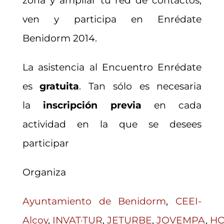
zona y ampliar tu red de contactos,
ven y participa en Enrédate
Benidorm 2014.
La asistencia al Encuentro Enrédate
es
gratuita
. Tan sólo es necesaria
la
inscripción previa
en cada
actividad en la que se desees
participar
Organiza
Ayuntamiento de Benidorm
,
CEEI-
Alcoy
,
INVAT·TUR
,
JETURBE
,
JOVEMPA
,
HO