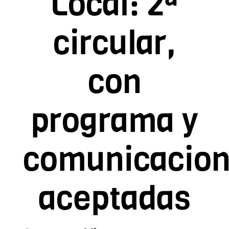
Local: 2ª
Contacto
circular,
Asóciate
con
programa y
comunicacio
aceptadas