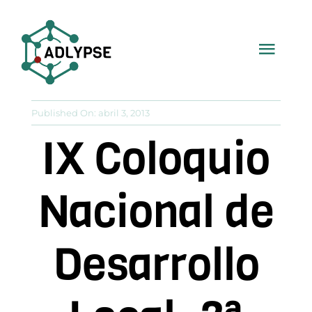
Saltar
al
Togg
contenido
Navi
Inicio
Published On: abril 3, 2013
IX Coloquio
Fed. ADLYPSE
Nacional de
Asoc. Provinciales
Desarrollo
Col. Profesional
Recursos