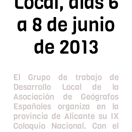
Local, días 6
Contacto
a 8 de junio
Asóciate
de 2013
El Grupo de trabajo de
Desarrollo Local de la
Asociación de Geógrafos
Españoles organiza en la
provincia de Alicante su IX
Coloquio Nacional. Con el