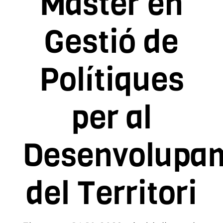
Màster en
Contacto
Gestió de
Asóciate
Polítiques
per al
Desenvolupa
del Territori