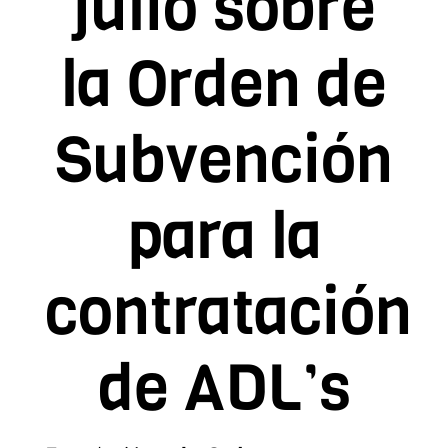
julio sobre
Contacto
la Orden de
Asóciate
Subvención
para la
contratación
de ADL’s