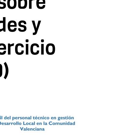
 sobre
des y
ercicio
9)