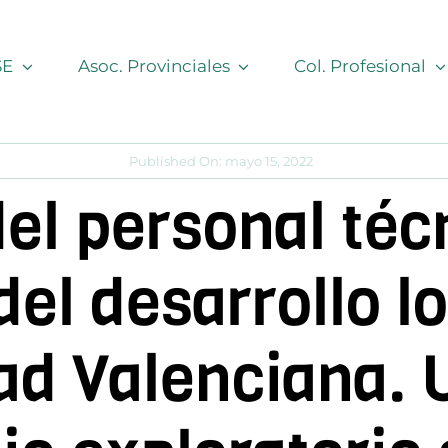
SE
Asoc. Provinciales
Col. Profesional
Published On: mayo 15, 2022
del personal téc
del desarrollo lo
d Valenciana. 