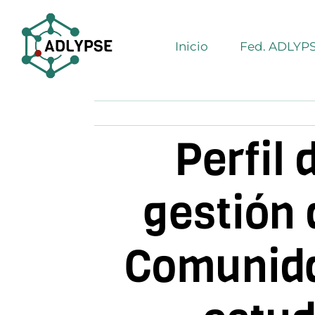
Saltar
al
Inicio
Fed. ADLYP
contenido
Perfil 
gestión 
Comunida