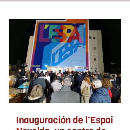
Recursos
Contacto
Inauguración de l’Espai
Novelda, un centro de
Asóciate
referencia en la provincia
de Alicante
ADLYPSE Alicante
Emprendedores
Sin categoría
Inauguración de l’Espai