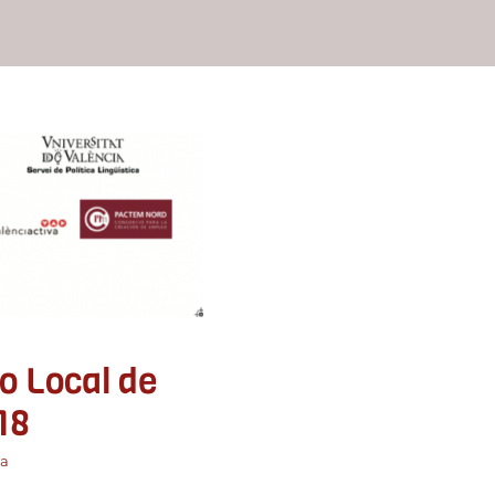
Local de la
2018
o Local de
18
ia