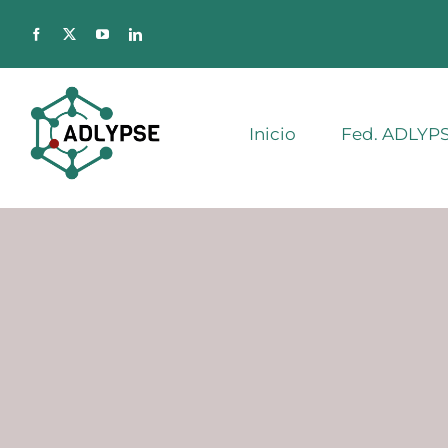
Saltar
al
contenido
Inicio
Fed. ADLYP