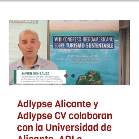
Recursos
Adlypse Alicante y
Contacto
Adlypse CV colaboran con
la Universidad de
Asóciate
Alicante. ADLs
ADLYPSE Alicante
ADLYPSE CV
Documentación
Uncategorized
Adlypse Alicante y
Adlypse CV colaboran
con la Universidad de