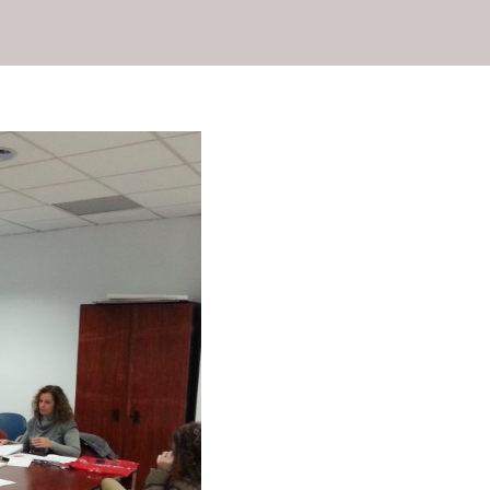
General
 Alicante