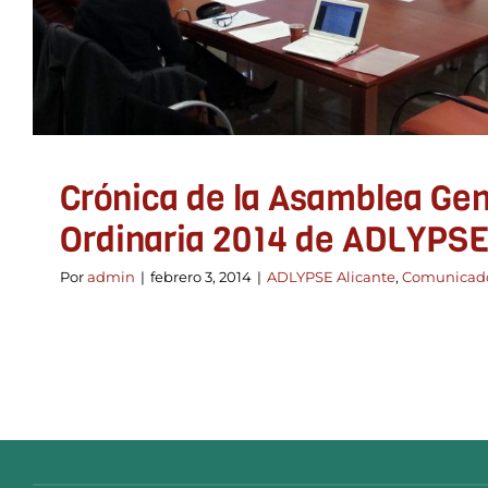
Crónica de la Asamblea Gen
Ordinaria 2014 de ADLYPSE
Por
admin
|
febrero 3, 2014
|
ADLYPSE Alicante
,
Comunicad