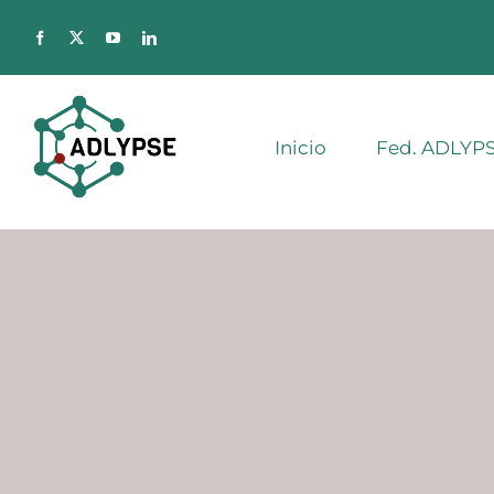
Saltar
al
contenido
Inicio
Fed. ADLYP