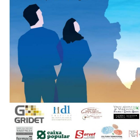
VIII Jornadas de Desarroll
Financiación y retorno del 
local
ADLYPSE CV
ADLYPSE Valencia