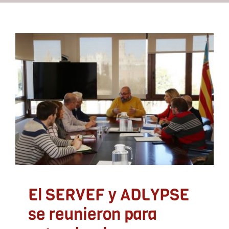
Recursos
Contacto
El SERVEF y ADLYPSE se
reunieron para estrechar
Asóciate
la colaboración entre
ambas entidades
ADLYPSE CV
El SERVEF y ADLYPSE
se reunieron para