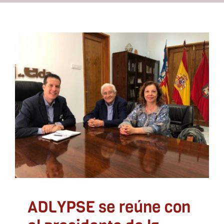
Recursos
Contacto
ADLYPSE se reúne con el
Asóciate
presidente de la FVMP
ADLYPSE CV
ADLYPSE se reúne con