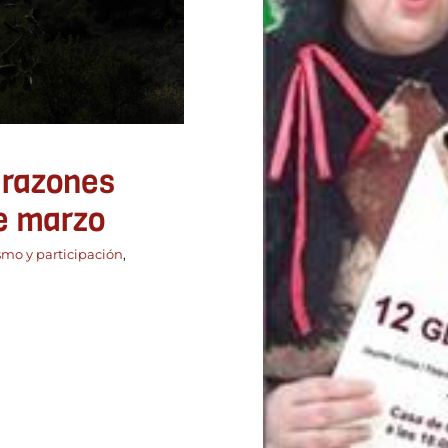
Gala 
ADLYPSE Alicante
 razones
de marzo
smo y participación
,