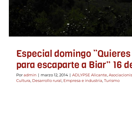
Especial domingo “Quieres
para escaparte a Biar” 16 
Por
admin
|
marzo 12, 2014
|
ADLYPSE Alicante
,
Asociacioni
Cultura
,
Desarrollo rural
,
Empresa e industria
,
Turismo