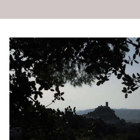
Especial domingo “Quieres r
escaparte a Biar” 16 de
ADLYPSE Alicante
Asociacionismo y participación
Cult
Empresa e industria
Turismo