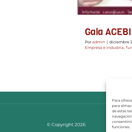
Gala ACEBI
Por
admin
|
diciembre 2
Empresa e industria
,
Tu
Para ofrece
para almace
de estas t
navegación 
consentimie
© Copyright 2026
funciones.