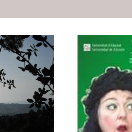
azones para
 marzo
ura
Desarrollo rural