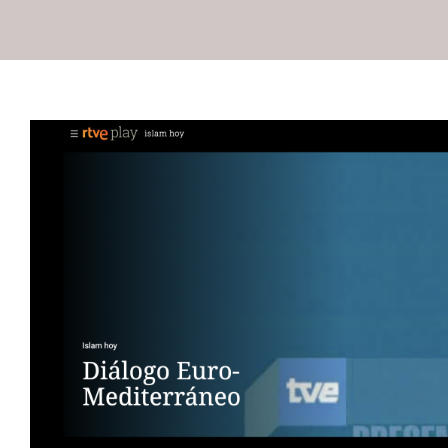
ADLYPSE, C. V. en Televisió
ADLYPSE CV