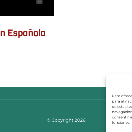
ón Española
Para ofrece
para almace
de estas t
navegación 
consentimie
© Copyright 2026
funciones.