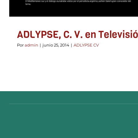
ADLYPSE, C. V. en Televisi
Por
admin
|
junio 25, 2014
|
ADLYPSE CV