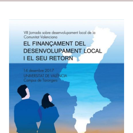
Recursos
Contacto
Asóciate
VIII Jornadas de
Desarrollo Local:
Financiación y retorno
del desarrollo local
ADLYPSE CV
ADLYPSE Valencia