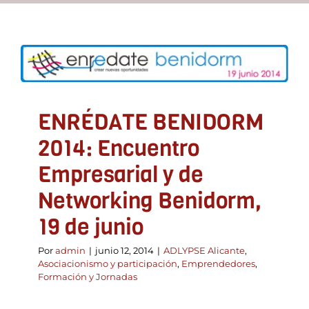
ENRÉDATE BENIDORM
2014: Encuentro
Recursos
Empresarial y de
Networking Benidorm, 19
Contacto
de junio
ENRÉDATE BENIDORM
ADLYPSE Alicante
Asociacionismo y participación
Asóciate
Emprendedores
Formación y Jornadas
2014: Encuentro
Empresarial y de
Networking Benidorm,
19 de junio
Por
admin
|
junio 12, 2014
|
ADLYPSE Alicante
,
Asociacionismo y participación
,
Emprendedores
,
Formación y Jornadas