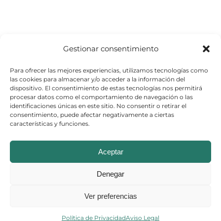
Gestionar consentimiento
Para ofrecer las mejores experiencias, utilizamos tecnologías como
las cookies para almacenar y/o acceder a la información del
dispositivo. El consentimiento de estas tecnologías nos permitirá
procesar datos como el comportamiento de navegación o las
identificaciones únicas en este sitio. No consentir o retirar el
consentimiento, puede afectar negativamente a ciertas
características y funciones.
© Copyright 2026
Aceptar
Aviso Legal
–
Política de Cookies
–
Denegar
Política de Privacidad
Ver preferencias
Política de Privacidad
Aviso Legal