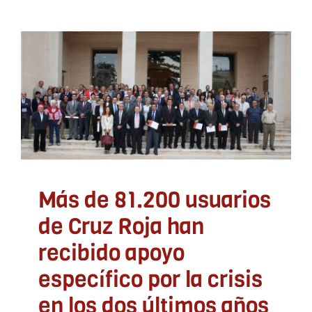
Más de 81.200 usuarios
de Cruz Roja han recibido
apoyo específico por la
crisis en los dos últimos
años
ADLYPSE Alicante
ADLYPSE CV
Asociacionismo y
participación
Orientación Laboral
Más de 81.200 usuarios
de Cruz Roja han
recibido apoyo
específico por la crisis
en los dos últimos años