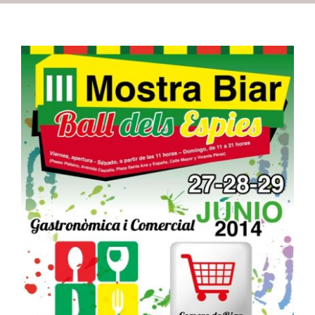
Recursos
Contacto
Asóciate
III Mostra Biar “Ball dels
Espies” (27-28-29 junio
2014)
ADLYPSE Alicante
ADLYPSE CV
Comercio
Desarrollo rural
Empresa e industria
Redes
sociales y web2.0
Turismo