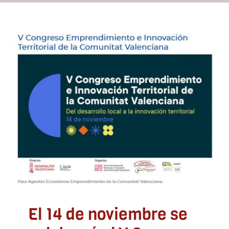
Recursos
Contacto
El 14 de noviembre se
celebrará el V Congreso
Asóciate
Emprendimiento e
Innovación Territorial de
la Comunitat Valenciana
Sin categoría
El 14 de noviembre se