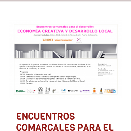
Recursos
ENCUENTROS
Contacto
COMARCALES PARA EL
DESARROLLO. SAGUNTO
Asóciate
3 OCTUBRE 2013
ADLYPSE Valencia
Emprendedores
Empresa e
industria
Encuentro Comarcal Desarrollo
Formación y Jornadas
ENCUENTROS
COMARCALES PARA EL