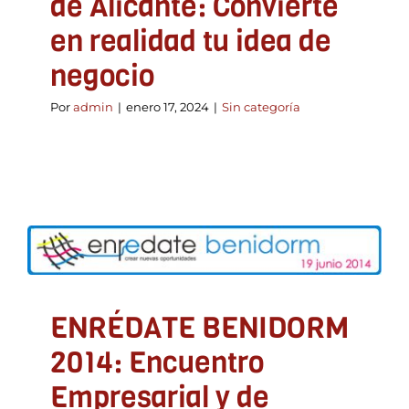
de Alicante: Convierte
en realidad tu idea de
negocio
Por
admin
|
enero 17, 2024
|
Sin categoría
ENRÉDATE BENIDORM
2014: Encuentro
Empresarial y de
Networking Benidorm, 19
de junio
ENRÉDATE BENIDORM
ADLYPSE Alicante
Asociacionismo y participación
Emprendedores
Formación y Jornadas
2014: Encuentro
Empresarial y de