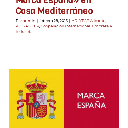
Marca España» en
Casa Mediterráneo
Por
admin
|
febrero 28, 2015
|
ADLYPSE Alicante
,
ADLYPSE CV
,
Cooperación Internacional
,
Empresa e
industria
Llevamos la importancia
del desarrollo local a
Marca España
ADLYPSE Alicante
ADLYPSE Castellón
ADLYPSE
CV
ADLYPSE Valencia
Formación y Jornadas