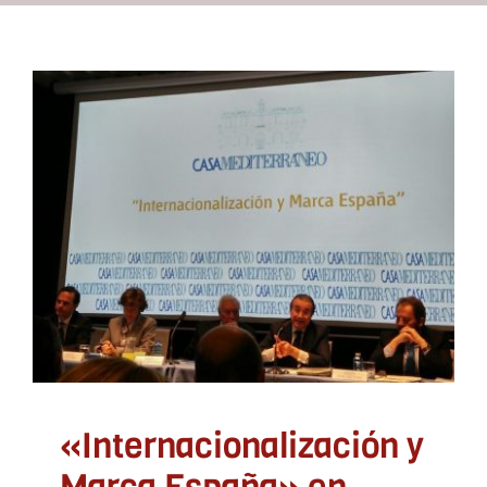
Recursos
Contacto
«Internacionalización y
Marca España» en Casa
Asóciate
Mediterráneo
ADLYPSE Alicante
ADLYPSE CV
Cooperación
Internacional
Empresa e industria
«Internacionalización y