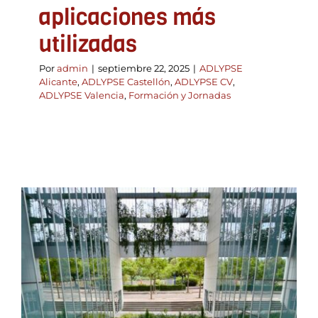
aplicaciones más
utilizadas
Por
admin
|
septiembre 22, 2025
|
ADLYPSE
Alicante
,
ADLYPSE Castellón
,
ADLYPSE CV
,
ADLYPSE Valencia
,
Formación y Jornadas