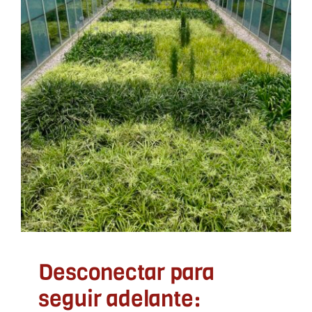
Desconectar para seguir
adelante: porque el
desarrollo local también
necesita pausas
ADLYPSE Alicante
ADLYPSE Castellón
ADLYPSE
CV
ADLYPSE Valencia
Desconectar para
seguir adelante: