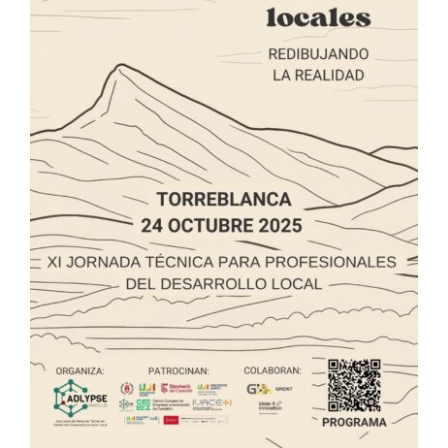
Redibujar la realidad
local: una llamada
colectiva desde
Torreblanca / Redibuixar
la realitat local: una crida
col·lectiva des de
Torreblanca
ADLYPSE Alicante
ADLYPSE Castellón
ADLYPSE
CV
ADLYPSE Valencia