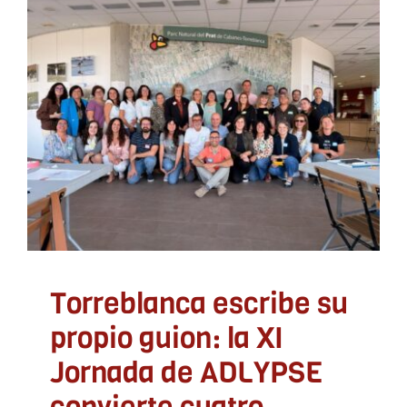
Torreblanca escribe su
propio guion: la XI
Jornada de ADLYPSE
convierte cuatro
conversaciones en una
agenda compartida
ADLYPSE Alicante
ADLYPSE Castellón
ADLYPSE
CV
ADLYPSE Valencia
Asociacionismo y
participación
Torreblanca escribe su
propio guion: la XI
Jornada de ADLYPSE