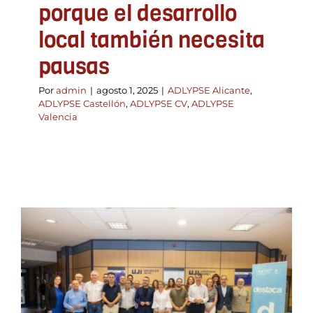
porque el desarrollo
local también necesita
pausas
Por
admin
|
agosto 1, 2025
|
ADLYPSE Alicante
,
ADLYPSE Castellón
,
ADLYPSE CV
,
ADLYPSE
Valencia
Cuando la innovación
toma la carretera:
Vilafranca como punto de