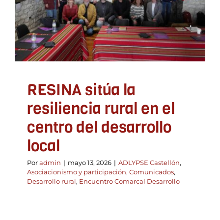
ADLYPSE Castellón
Asociacionismo y
participación
Comunicados
Desarrollo rural
Encuentro Comarcal Desarrollo
RESINA sitúa la
resiliencia rural en el
centro del desarrollo
local
Por
admin
|
mayo 13, 2026
|
ADLYPSE Castellón
,
Asociacionismo y participación
,
Comunicados
,
Desarrollo rural
,
Encuentro Comarcal Desarrollo