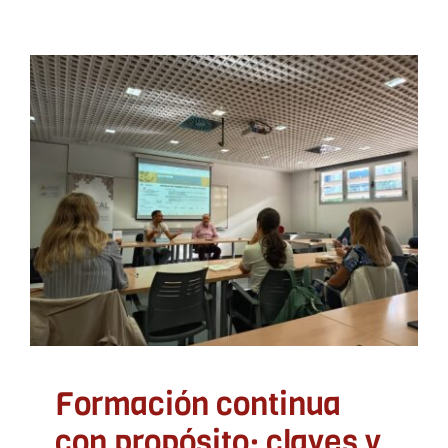
Formación continua con
propósito: claves y
aprendizajes de ADLYPSE
en la presentación de
deLOCAL
ADLYPSE Alicante
ADLYPSE Castellón
ADLYPSE
CV
ADLYPSE Valencia
Formación y Jornadas
Formación continua
con propósito: claves y