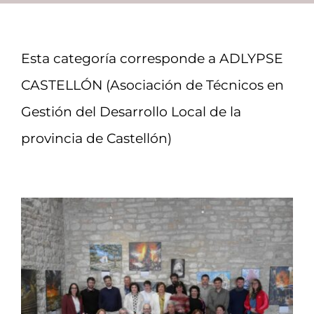
Recursos
Esta categoría corresponde a ADLYPSE
Contacto
CASTELLÓN (Asociación de Técnicos en
Gestión del Desarrollo Local de la
Asóciate
provincia de Castellón)
RESINA sitúa la
resiliencia rural en el
centro del desarrollo local