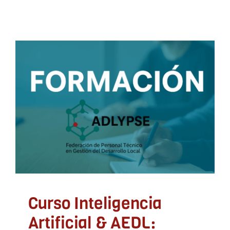
Curso Inteligencia
Artificial & AEDL:
aplicaciones más
utilizadas
ADLYPSE Alicante
ADLYPSE Castellón
ADLYPSE
CV
ADLYPSE Valencia
Formación y Jornadas
Curso Inteligencia
Artificial & AEDL: