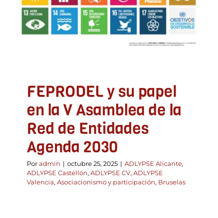
ADLYPSE Alicante
ADLYPSE Castellón
ADLYPSE
CV
ADLYPSE Valencia
Asociacionismo y
participación
Bruselas
FEPRODEL y su papel
en la V Asamblea de la
Red de Entidades
Agenda 2030
Por
admin
|
octubre 25, 2025
|
ADLYPSE Alicante
,
ADLYPSE Castellón
,
ADLYPSE CV
,
ADLYPSE
Valencia
,
Asociacionismo y participación
,
Bruselas