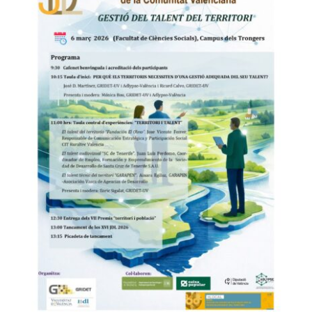
Cuando el talento se
convierte en territorio:
una conversación
necesaria en las XVI JDL
2026
ADLYPSE Alicante
ADLYPSE Castellón
ADLYPSE
CV
ADLYPSE Valencia
Asociacionismo y
participación