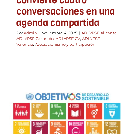
convierte cuatro
conversaciones en una
agenda compartida
Por
admin
|
noviembre 4, 2025
|
ADLYPSE Alicante
,
ADLYPSE Castellón
,
ADLYPSE CV
,
ADLYPSE
Valencia
,
Asociacionismo y participación
FEPRODEL y su papel en
la V Asamblea de la Red
de Entidades Agenda
2030