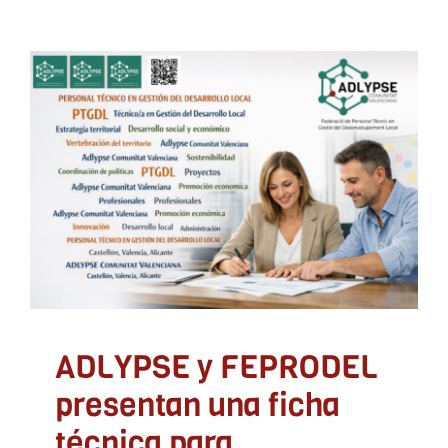
ADLYPSE y FEPRODEL
presentan una ficha
técnica para
profesionalizar la gestión
del desarrollo local con
proyección estatal
ADLYPSE Alicante
ADLYPSE Castellón
ADLYPSE
CV
ADLYPSE Valencia
Calidad
Colegio
Profesional
Comunicados
ADLYPSE y FEPRODEL
presentan una ficha
técnica para