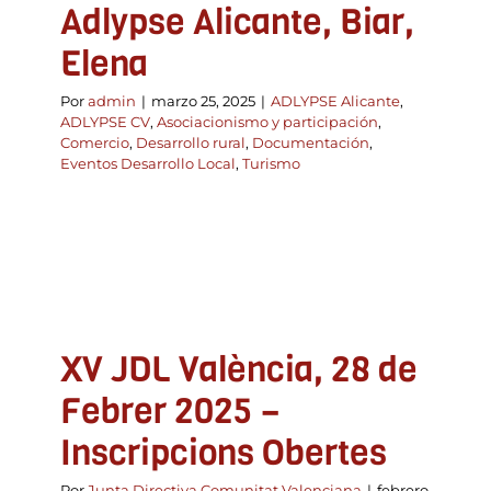
Adlypse Alicante, Biar,
Elena
Por
admin
|
marzo 25, 2025
|
ADLYPSE Alicante
,
ADLYPSE CV
,
Asociacionismo y participación
,
Comercio
,
Desarrollo rural
,
Documentación
,
Eventos Desarrollo Local
,
Turismo
XV JDL València, 28 de
Febrer 2025 –
Inscripcions Obertes
Por
Junta Directiva Comunitat Valenciana
|
febrero