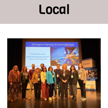
Local
Recursos
Contacto
Asóciate
ADLYPSE asiste al III
Congreso Nacional de
Desarrollo Local para
repensar el pacto
intergeneracional desde
el territorio
ADLYPSE CV
Eventos Desarrollo Local