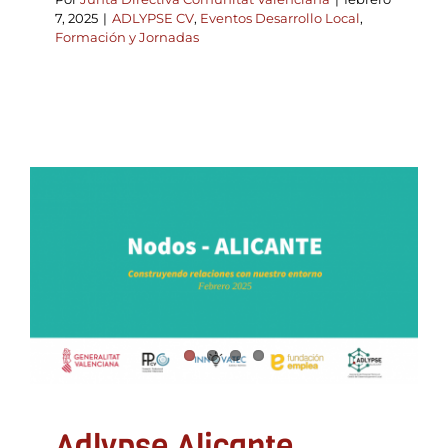
7, 2025
|
ADLYPSE CV
,
Eventos Desarrollo Local
,
Formación y Jornadas
Adlypse Alicante
colaborador en en Nodo
Comarcal del Talento
Joven organizado por la
Direción General de
Formación Profesional y
Fundación Emplea
ADLYPSE Alicante
Eventos Desarrollo Local
Innovación
Adlypse Alicante