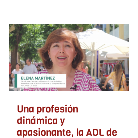
Una profesión dinámica y
apasionante, la ADL de
Adlypse Alicante, Biar,
Elena
ADLYPSE Alicante
ADLYPSE CV
Asociacionismo y
participación
Comercio
Desarrollo rural
Documentación
Eventos Desarrollo Local
Turismo
Una profesión
dinámica y
apasionante, la ADL de