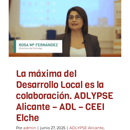
La máxima del Desarrollo
Local es la colaboración.
ADLYPSE Alicante – ADL
– CEEI Elche
ADLYPSE Alicante
Asociacionismo y participación
Encuentro Comarcal Desarrollo
Focus PYME
Uncategorized
Videos
La máxima del
Desarrollo Local es la
colaboración. ADLYPSE
Alicante – ADL – CEEI
Elche
Por
admin
|
junio 27, 2025
|
ADLYPSE Alicante
,