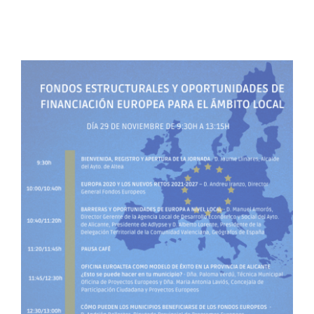
Jornadas Europeas para
el Desarrollo Local en
Altea
ADLYPSE Alicante
ADLYPSE Castellón
ADLYPSE
CV
ADLYPSE Valencia
Eventos Desarrollo Local
Formación y Jornadas
Unión Europea