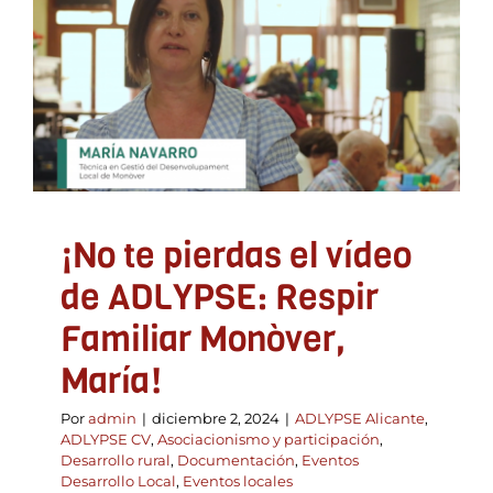
ADLYPSE: Respir
Familiar Monòver, María!
ADLYPSE Alicante
ADLYPSE CV
Asociacionismo y
participación
Desarrollo rural
Documentación
Eventos Desarrollo Local
Eventos locales
¡No te pierdas el vídeo
de ADLYPSE: Respir
Familiar Monòver,
María!
Por
admin
|
diciembre 2, 2024
|
ADLYPSE Alicante
,
ADLYPSE CV
,
Asociacionismo y participación
,
Desarrollo rural
,
Documentación
,
Eventos
Desarrollo Local
,
Eventos locales