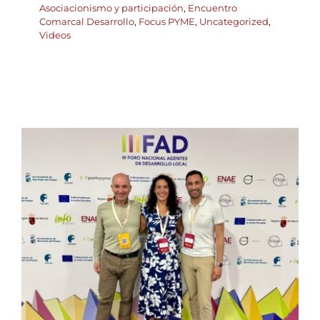
Asociacionismo y participación
,
Encuentro
Comarcal Desarrollo
,
Focus PYME
,
Uncategorized
,
Videos
Cuando el territorio
piensa con alma: claves y
aprendizajes del III Foro
de Agentes de Desarrollo
Local – FAD
ADLYPSE Alicante
ADLYPSE Castellón
ADLYPSE
CV
ADLYPSE Valencia
Eventos Desarrollo Local