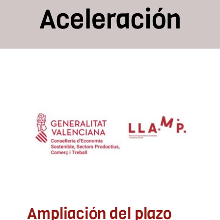
Aceleración
Recursos
Contacto
Asóciate
Ampliación del plazo
Programa Llamp 3i
Aceleración
ADLYPSE Alicante
ADLYPSE Castellón
ADLYPSE
CV
ADLYPSE Valencia
Comercio
Desarrollo rural
Emprendedores
Empresa e industria
Turismo
Ampliación del plazo