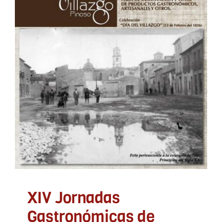
XIV Jornadas
Gastronómicas de Pinoso
– Alicante (Del 11 al 16 de
Febrero) #cuinapinos y
Día del Villazgo (9
Febrero)
ADLYPSE Alicante
Desarrollo rural
Marketing
Turismo
XIV Jornadas
Gastronómicas de