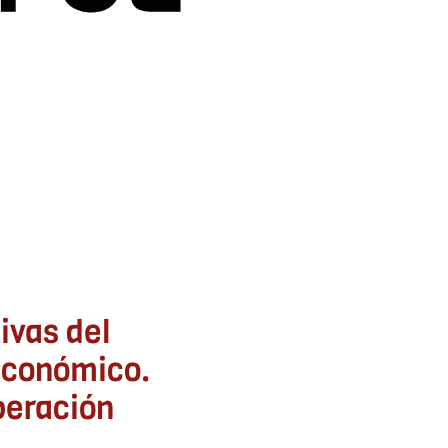
ia
ivas del
-económico.
peración