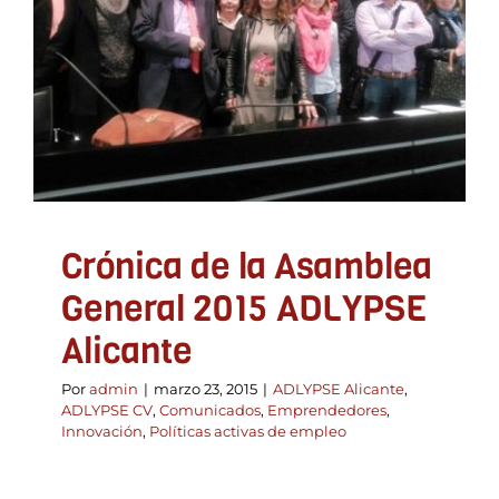
Alicante
ADLYPSE Alicante
ADLYPSE CV
Comunicados
Emprendedores
Innovación
Políticas activas de
empleo
Crónica de la Asamblea
General 2015 ADLYPSE
Alicante
Por
admin
|
marzo 23, 2015
|
ADLYPSE Alicante
,
ADLYPSE CV
,
Comunicados
,
Emprendedores
,
Innovación
,
Políticas activas de empleo