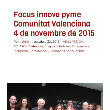
Innovación
Focus innova pyme
Comunitat Valenciana
4 de novembre de 2015
Por
admin
|
octubre 30, 2015
|
ADLYPSE CV
,
ADLYPSE Valencia
,
Emprendedores
,
Empresa e
industria
,
Formación y Jornadas
,
Innovación
Crónica de la Asamblea
General 2015 ADLYPSE