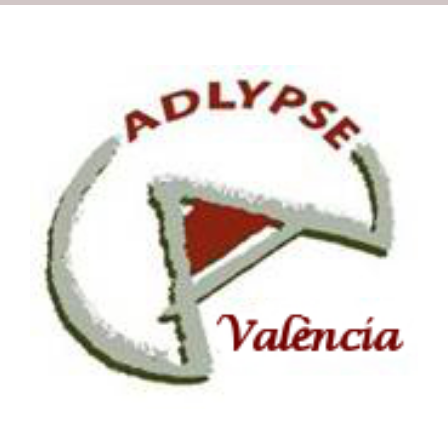
Recursos
Contacto
Buscamos las mejores
Asóciate
Experiencias
Emprendedoras
Valencianas
ADLYPSE Valencia
Emprendedores