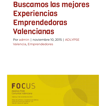
Buscamos las mejores
Experiencias
Emprendedoras
Valencianas
Por
admin
|
noviembre 10, 2015
|
ADLYPSE
Valencia
,
Emprendedores
Focus innova pyme
Comunitat Valenciana 4
de novembre de 2015
ADLYPSE CV
ADLYPSE Valencia
Emprendedores
Empresa e industria
Formación y Jornadas