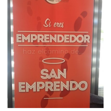
Crónica de la
participación de
ADLYPSE Alicante en el
Día de la Persona
Emprendedora de la
provincia 2013
ADLYPSE Alicante
Emprendedores
Formación y
Jornadas