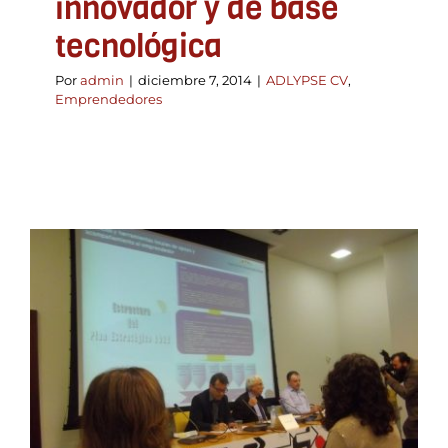
innovador y de base
tecnológica
Por
admin
|
diciembre 7, 2014
|
ADLYPSE CV
,
Emprendedores
Servicios y herramientas
locales de apoyo y
acompañamiento al
emprendedor. El
municipio como punto de
partida hacia el éxito