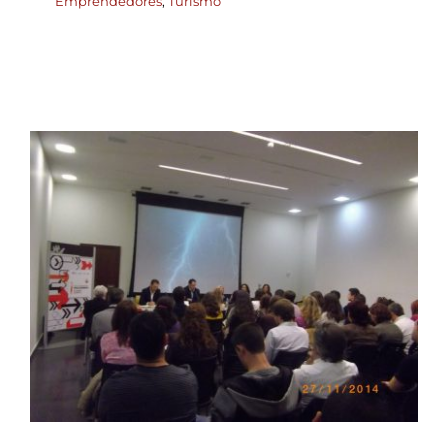
Emprendedores
,
Turismo
Federación ADLYPSE CV
presente en el Día de la
Persona Emprendedora
en Valencia
ADLYPSE CV
Emprendedores