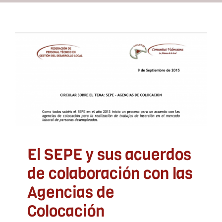
Recursos
El SEPE y sus acuerdos
Contacto
de colaboración con las
Agencias de Colocación
Asóciate
ADLYPSE Alicante
ADLYPSE Castellón
ADLYPSE
CV
ADLYPSE Valencia
Comunicados
El SEPE y sus acuerdos
de colaboración con las
Agencias de
Colocación