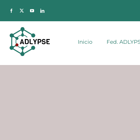
Saltar
al
contenido
Inicio
Fed. ADLYP