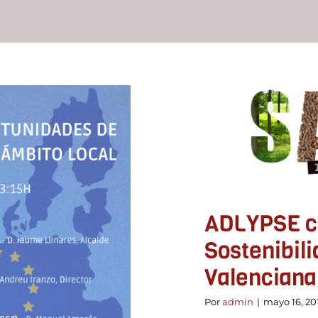
ADLYPSE c
Sostenibil
Desarroll
ADLYPSE co
Sostenibili
Valenciana
Por
admin
|
mayo 16, 20