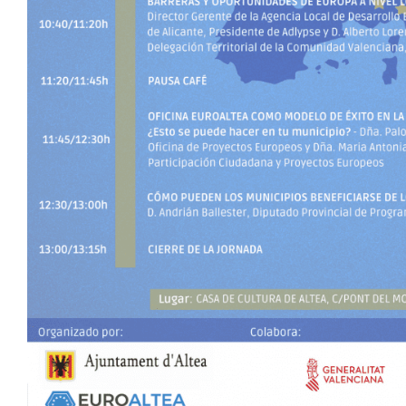
Jornadas Europeas para el 
Local en Altea
ADLYPSE Alicante
ADLYPSE Castellón
ADLYPSE CV
ADLY
Desarrollo Local
Formación y Jornadas
Unió