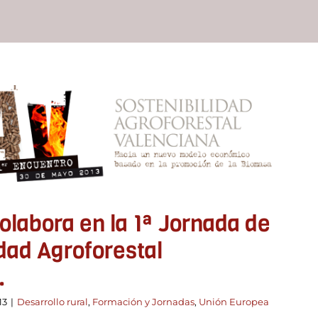
olabora en la 1ª Jornada de
idad Agroforestal Valenciana.
o rural
Formación y Jornadas
Unión Europea
labora en la 1ª Jornada de
dad Agroforestal
.
13
|
Desarrollo rural
,
Formación y Jornadas
,
Unión Europea