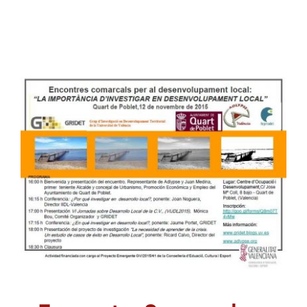
Encuentro Comarcal para
el Desarrollo Local Quart
de Poblet , 12 de
noviembre de 2015 La
importancia de investigar
en Desarrollo Local
ADLYPSE Valencia
Encuentro Comarcal
Desarrollo
Formación y Jornadas
Soporte técnico