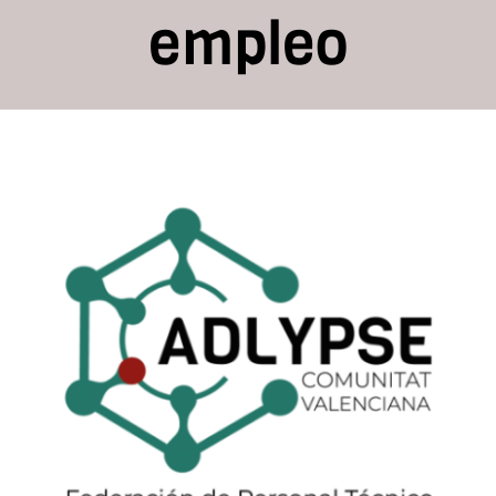
empleo
Recursos
Contacto
Estrategia Española de
Asóciate
Apoyo Activo al Empleo
2025–2028: una
oportunidad (muy
concreta) para reforzar el
desarrollo local y el papel
de los ADL
ADLYPSE CV
Asociacionismo y participación