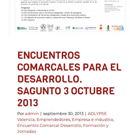
ADLYPSE Valencia
Emprendedores
Empresa e
industria
Encuentro Comarcal Desarrollo
Formación y Jornadas
ENCUENTROS
COMARCALES PARA EL
DESARROLLO.
SAGUNTO 3 OCTUBRE
2013
Por
admin
|
septiembre 30, 2013
|
ADLYPSE
Valencia
,
Emprendedores
,
Empresa e industria
,
Encuentro Comarcal Desarrollo
,
Formación y
Jornadas