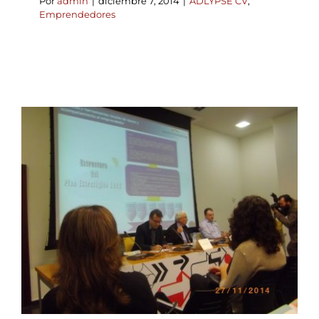
Por
admin
|
diciembre 7, 2014
|
ADLYPSE CV
,
Emprendedores
Servicios y herramientas
locales de apoyo y
acompañamiento al
emprendedor. El
municipio como punto de
partida hacia el éxito
emprendedor.
ADLYPSE CV
Emprendedores
Turismo