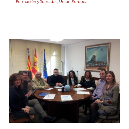
Formación y Jornadas
,
Unión Europea
Presentación de la Nueva
Junta de Adlypse Alicante
a la Diputación de
Alicante
ADLYPSE Alicante
Comunicados