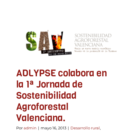
ADLYPSE colabora en la
1ª Jornada de
Sostenibilidad
Agroforestal Valenciana.
Desarrollo rural
Formación y Jornadas
Unión
Europea
ADLYPSE colabora en
la 1ª Jornada de
Sostenibilidad
Agroforestal
Valenciana.
Por
admin
|
mayo 16, 2013
|
Desarrollo rural
,