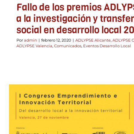
Fallo de los premios ADLYP
a la investigación y transfe
social en desarrollo local 2
Por
admin
|
febrero 12, 2020
|
ADLYPSE Alicante
,
ADLYPSE C
ADLYPSE Valencia
,
Comunicados
,
Eventos Desarrollo Local
I Congreso Emprendimi
Innovación Territorial de la
Valenciana
ADLYPSE Alicante
ADLYPSE Castellón
ADLYPSE CV
ADLY