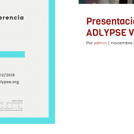
ADLYPSE Valencia
al
Presentació
ADLYPSE V
Por
admin
|
noviembre 2