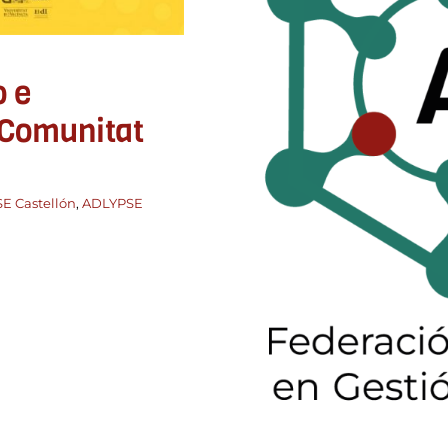
o e
Participa 
profesio
a Comunitat
ADLYPSE Alicant
E Castellón
,
ADLYPSE