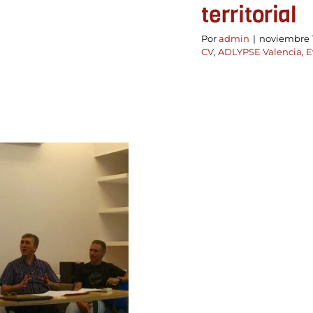
territorial
Por
admin
|
noviembre 1
CV
,
ADLYPSE Valencia
,
E
ún (EBC)
en nuestras
siones del
 para el
l GRIDET y