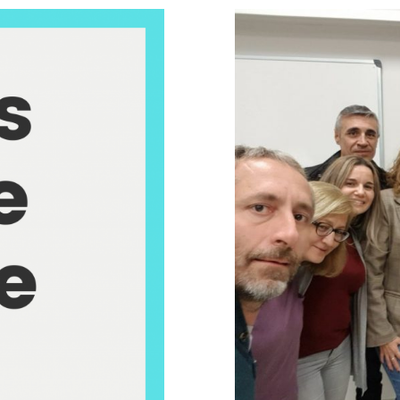
Present
 Alicante a
ia social en
9