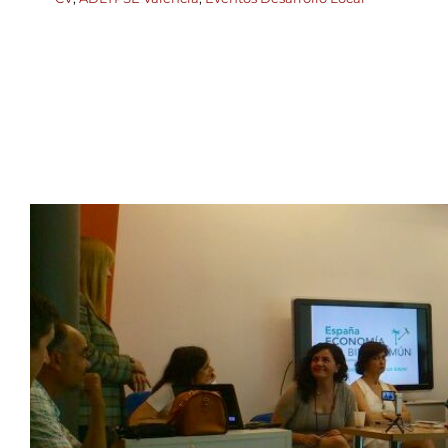
La Economía del Bien com
empieza a ser una realidad 
tierras. Principales conclu
Primer Encuentro Comarcal
Desarrollo organizado por e
ADLYPSE