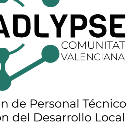
en el "Estudio sobre perfiles
nales de los técnicos/as en
Desarrollo Local"
e
ADLYPSE Castellón
ADLYPSE CV
ADLYPSE Valencia