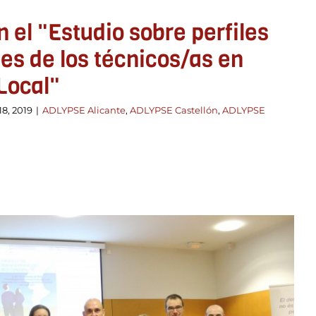
n el "Estudio sobre perfiles
es de los técnicos/as en
Local"
8, 2019
|
ADLYPSE Alicante
,
ADLYPSE Castellón
,
ADLYPSE
adas de Desarrollo Local de la