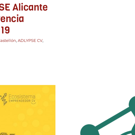
SE Alicante
rencia
019
astellón
,
ADLYPSE CV
,
ento e
 Comunitat
PSE Valencia
Eventos