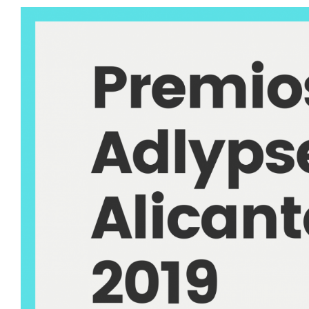
Fallo de los premios ADLYPSE
la investigación y transferenc
desarrollo local 201