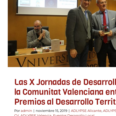
Las X Jornadas de Desarrollo 
Comunitat Valenciana entre
Premios al Desarrollo Terr
ADLYPSE Alicante
ADLYPSE Castellón
ADLYPSE CV
ADLY
Desarrollo Local
Las X Jornadas de Desarrol
la Comunitat Valenciana ent
Premios al Desarrollo Territ
Por
admin
|
noviembre 15, 2019
|
ADLYPSE Alicante
,
ADLYPS
CV
,
ADLYPSE Valencia
,
Eventos Desarrollo Local