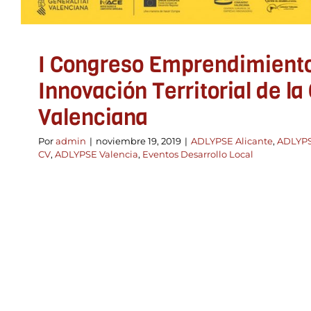
Desarrollo Local
I Congreso Emprendimient
Innovación Territorial de l
Valenciana
Por
admin
|
noviembre 19, 2019
|
ADLYPSE Alicante
,
ADLYPS
CV
,
ADLYPSE Valencia
,
Eventos Desarrollo Local