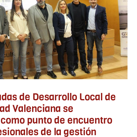
d Valenciana se consolidan
unto de encuentro de los
ales de la gestión territorial
LYPSE Castellón
ADLYPSE CV
ADLYPSE Valencia
Eventos
esarrollo Local
Formación y Jornadas
adas de Desarrollo Local de
ad Valenciana se
 como punto de encuentro
esionales de la gestión