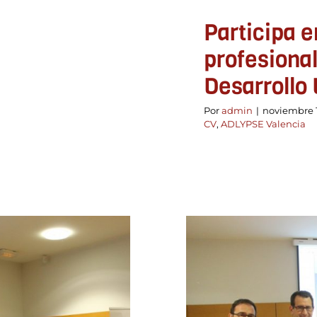
Participa e
profesional
Desarrollo 
Por
admin
|
noviembre 1
CV
,
ADLYPSE Valencia
Las X Jorn