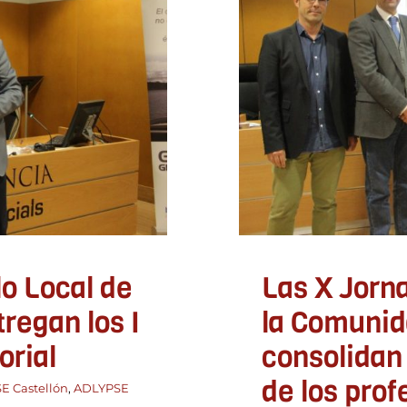
Local de la
Comunida
gan los I
como p
itorial
profesion
PSE Valencia
Eventos
ADLYPSE Alicante
AD
D
lo Local de
Las X Jorn
regan los I
la Comunid
orial
consolidan
de los prof
E Castellón
,
ADLYPSE